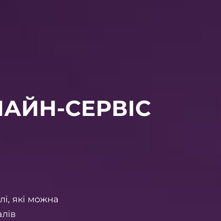
АЙН-СЕРВІС
і, які можна
алів