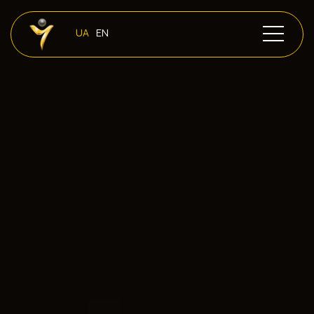
UA
EN