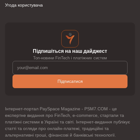
Угода користувача
Підпишіться на наш дайджест
Топ-новини FinTech і платіжних систем
Підписатися
Інтернет-портал PaySpace Magazine - PSM7.COM - це
експертне видання про FinTech, e-commerce, стартапи та
платіжні системи в Україні та світі. Інтернет-видання публікує
статті та огляди про онлайн-платежі, традиційні та
альтернативні гроші, фінансові й банківські технології.