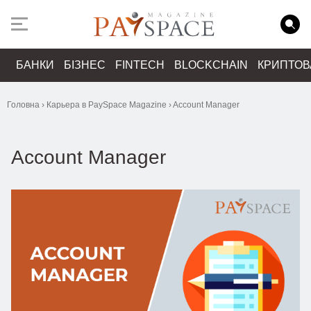
БАНКИ
БІЗНЕС
FINTECH
BLOCKCHAIN
КРИПТО
Головна
›
Карьера в PaySpace Magazine
›
Account Manager
Account Manager