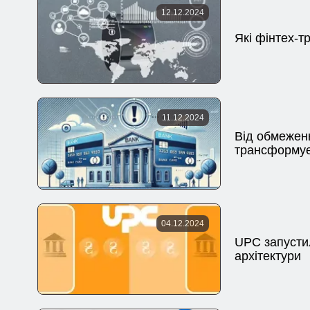
12.12.2024
Які фінтех-т
11.12.2024
Від обмежен
трансформує
04.12.2024
UPC запустил
архітектури