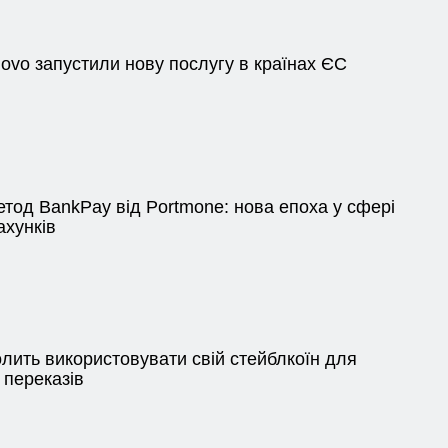
novo запустили нову послугу в країнах ЄС
тод BankPay від Portmone: нова епоха у сфері
ахунків
лить використовувати свій стейблкоїн для
 переказів