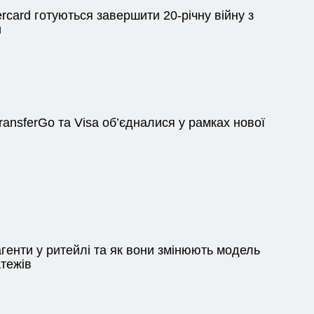
ercard готуються завершити 20-річну війну з
и
ansferGo та Visa об’єдналися у рамках нової
генти у ритейлі та як вони змінюють модель
атежів