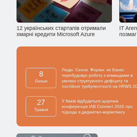
12 українських стартапів отримали
IT Are
хмарні кредити Microsoft Azure
позмаг
Люди. Сенси. Форми: як бізнес
8
перебудовує роботу з командами в
умовах структурного дефіциту та
Липня
постійної турбулентності на HRWS 2
27
У Києві відбудеться щорічна
конференція IAB Connect 2026 про
Травня
підходи в диджитал-маркетингу