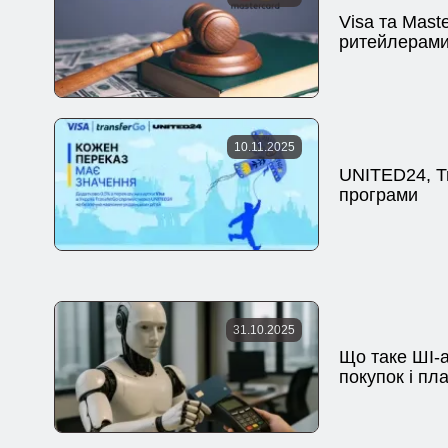
Visa та Mast
ритейлерам
10.11.2025
UNITED24, Tr
програми
31.10.2025
Що таке ШІ-а
покупок і пл