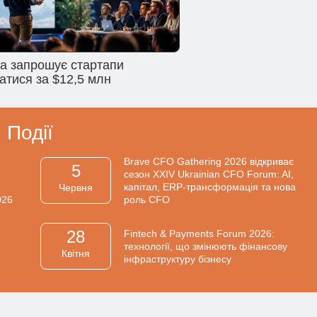
na запрошує стартапи
атися за $12,5 млн
Події
Brave CFO Gathering 2026 відкриває
5
сезон XXIV Ukrainian CFO Forum: AI,
капітал, ERP-трансформація та нова
Червня
026
роль CFO
28
Fintech & Payments Forum 2026:
технології, що змінюють фінансову
Квiтня
інфраструктуру бізнесу