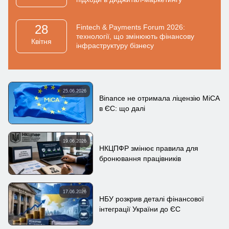
28
Fintech & Payments Forum 2026:
технології, що змінюють фінансову
Квiтня
інфраструктуру бізнесу
25.06.2026
Binance не отримала ліцензію MiCA
в ЄС: що далі
19.06.2026
НКЦПФР змінює правила для
бронювання працівників
17.06.2026
НБУ розкрив деталі фінансової
інтеграції України до ЄС