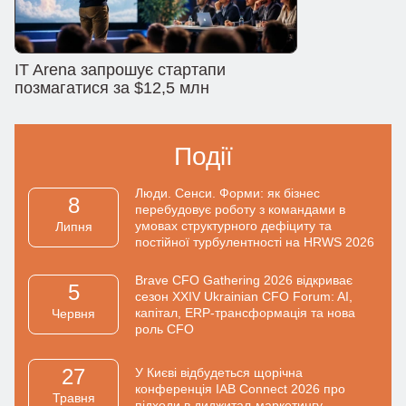
IT Arena запрошує стартапи
позмагатися за $12,5 млн
Події
Люди. Сенси. Форми: як бізнес
8
перебудовує роботу з командами в
умовах структурного дефіциту та
Липня
постійної турбулентності на HRWS 2026
Brave CFO Gathering 2026 відкриває
5
сезон XXIV Ukrainian CFO Forum: AI,
капітал, ERP-трансформація та нова
Червня
роль CFO
27
У Києві відбудеться щорічна
конференція IAB Connect 2026 про
Травня
підходи в диджитал-маркетингу