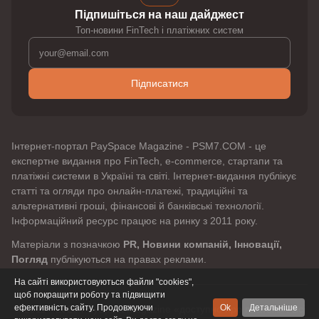
Підпишіться на наш дайджест
Топ-новини FinTech і платіжних систем
Підписатися
Інтернет-портал PaySpace Magazine - PSM7.COM - це
експертне видання про FinTech, e-commerce, стартапи та
платіжні системи в Україні та світі. Інтернет-видання публікує
статті та огляди про онлайн-платежі, традиційні та
альтернативні гроші, фінансові й банківські технології.
Інформаційний ресурс працює на ринку з 2011 року.
Матеріали з позначкою
PR, Новини компаній, Інновації,
Погляд
публікуються на правах реклами.
На сайті використовуються файли "cookies",
щоб покращити роботу та підвищити
ефективність сайту. Продовжуючи
Ok
Детальніше
© 2011 - 2026 PaySpaceMagazine «доступно про платежі». Всі