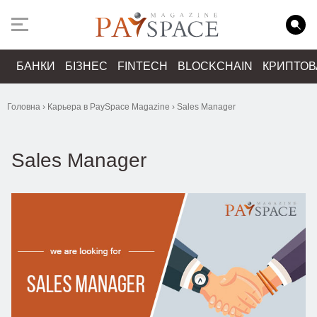
БАНКИ
БІЗНЕС
FINTECH
BLOCKCHAIN
КРИПТО
Головна
›
Карьера в PaySpace Magazine
›
Sales Manager
Sales Manager