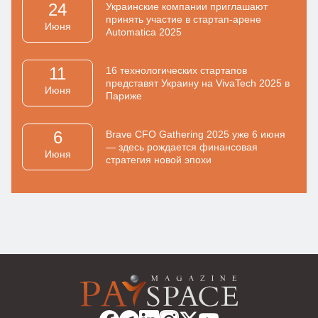
24
Украинские компании приглашают
принять участие в стартап-арене
Июня
Automatica 2025
11
16 технологических стартапов
представят Украину на VivaTech 2025 в
Июня
Париже
6
Brave CFO Gathering 2025 уже 6 июня
— здесь рождается финансовая
Июня
стратегия новой эпохи