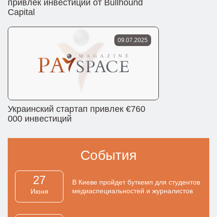
привлек инвестиции от Bullhound
Capital
09.07.2025
Украинский стартап привлек €760
000 инвестиций
События
27
В Киеве пройдет буткемп для студентов
медиаспециальностей и журналистов
Июня