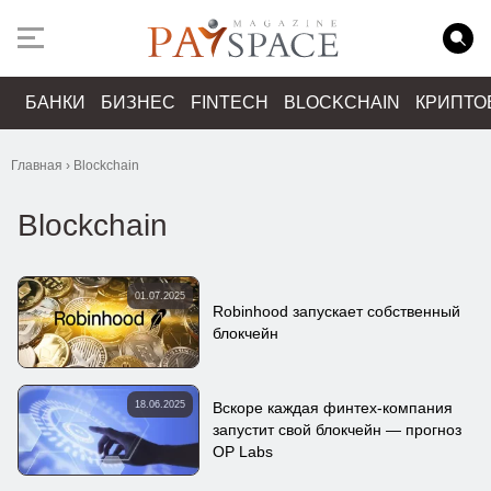
БАНКИ
БИЗНЕС
FINTECH
BLOCKCHAIN
КРИПТО
Главная
›
Blockchain
Blockchain
01.07.2025
Robinhood запускает собственный
блокчейн
18.06.2025
Вскоре каждая финтех-компания
запустит свой блокчейн — прогноз
OP Labs