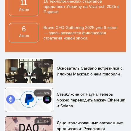
11
16 технологических стартапов
представят Украину на VivaTech 2025 в
Июня
Париже
6
Brave CFO Gathering 2025 уже 6 июня
— здесь рождается финансовая
Июня
стратегия новой эпохи
18.11.2024
Основатель Cardano встретился с
Илоном Маском: о чем говорили
13.11.2024
Стейблкоин от PayPal теперь
можно переводить между Ethereum
и Solana
11.11.2024
Децентрализованные автономные
организации: Революция