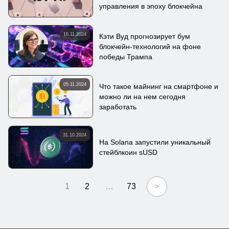
управления в эпоху блокчейна
10.11.2024
Кэти Вуд прогнозирует бум
блокчейн-технологий на фоне
победы Трампа
05.11.2024
Что такое майнинг на смартфоне и
можно ли на нем сегодня
заработать
31.10.2024
На Solana запустили уникальный
стейблкоин sUSD
1
2
…
73
>