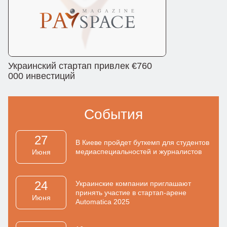
Украинский стартап привлек €760
000 инвестиций
События
27
В Киеве пройдет буткемп для студентов
медиаспециальностей и журналистов
Июня
24
Украинские компании приглашают
принять участие в стартап-арене
Июня
Automatica 2025