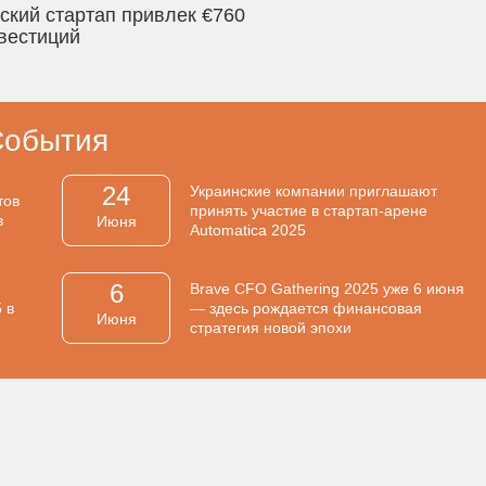
ский стартап привлек €760
вестиций
События
24
Украинские компании приглашают
тов
принять участие в стартап-арене
в
Июня
Automatica 2025
6
Brave CFO Gathering 2025 уже 6 июня
 в
— здесь рождается финансовая
Июня
стратегия новой эпохи