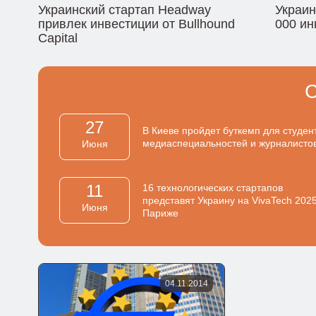
Украинский стартап Headway
Украин
привлек инвестиции от Bullhound
000 ин
Capital
27
В Киеве пройдет буткемп для студен
медиаспециальностей и журналисто
Июня
11
16 технологических стартапов
представят Украину на VivaTech 2025
Июня
Париже
04.11.2014