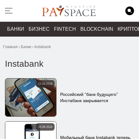
БАНКИ
БИЗНЕС
FINTECH
BLOCKCHAIN
КРИПТО
Главная
›
Банки
›
Instabank
Instabank
12.04.2016
Российский “банк будущего”
Инстабанк закрывается
20.06.2014
Мобильный банк Instabank теперь