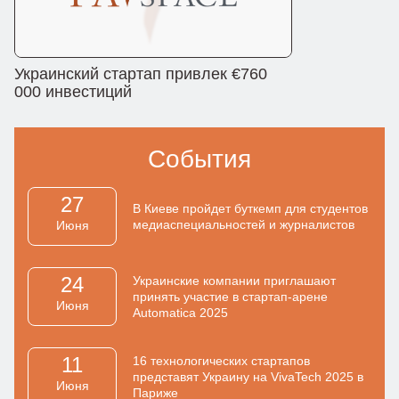
Украинский стартап привлек €760
000 инвестиций
События
27
В Киеве пройдет буткемп для студентов
медиаспециальностей и журналистов
Июня
24
Украинские компании приглашают
принять участие в стартап-арене
Июня
Automatica 2025
11
16 технологических стартапов
представят Украину на VivaTech 2025 в
Июня
Париже