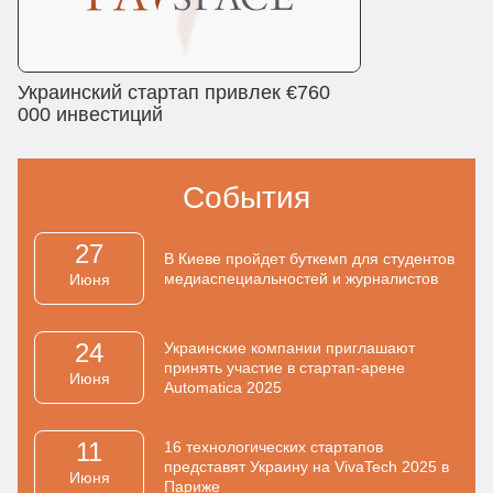
Украинский стартап привлек €760
000 инвестиций
События
27
В Киеве пройдет буткемп для студентов
медиаспециальностей и журналистов
Июня
24
Украинские компании приглашают
принять участие в стартап-арене
Июня
Automatica 2025
11
16 технологических стартапов
представят Украину на VivaTech 2025 в
Июня
Париже