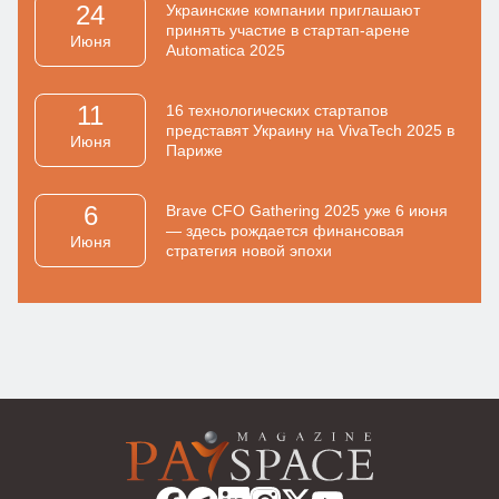
24
Украинские компании приглашают
принять участие в стартап-арене
Июня
Automatica 2025
11
16 технологических стартапов
представят Украину на VivaTech 2025 в
Июня
Париже
6
Brave CFO Gathering 2025 уже 6 июня
— здесь рождается финансовая
Июня
стратегия новой эпохи