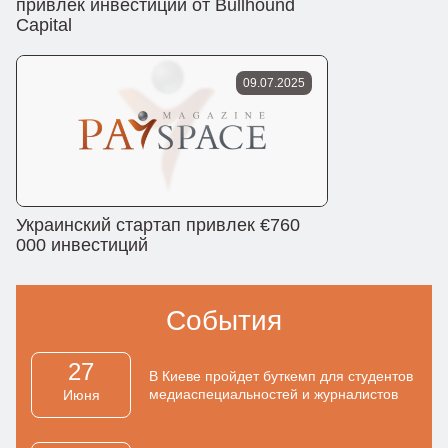
привлек инвестиции от Bullhound
Capital
09.07.2025
Украинский стартап привлек €760
000 инвестиций
События
27
В Киеве пройдет буткемп для студентов
медиаспециальностей и журналистов
Июня