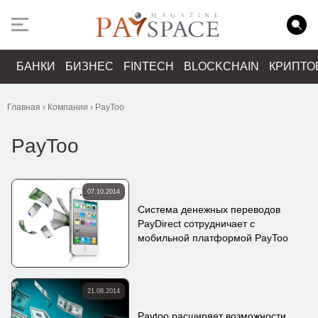
БАНКИ
БИЗНЕС
FINTECH
BLOCKCHAIN
КРИПТО
Главная
›
Компании
›
PayToo
PayToo
07.10.2014
Система денежных переводов
PayDirect сотрудничает с
мобильной платформой PayToo
21.08.2014
Paytoo расширяет возможности