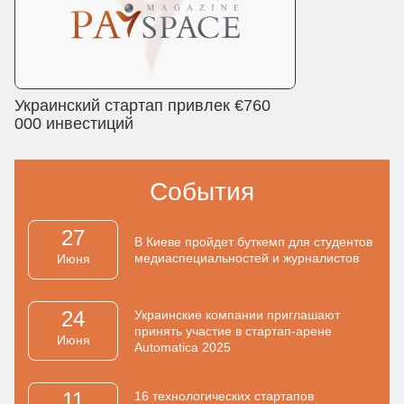
Украинский стартап привлек €760
000 инвестиций
События
27
В Киеве пройдет буткемп для студентов
медиаспециальностей и журналистов
Июня
24
Украинские компании приглашают
принять участие в стартап-арене
Июня
Automatica 2025
11
16 технологических стартапов