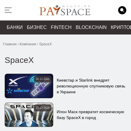
БАНКИ
БИЗНЕС
FINTECH
BLOCKCHAIN
КРИПТО
Главная
›
Компании
›
SpaceX
SpaceX
30.12.2024
Киевстар и Starlink внедрят
революционную спутниковую связь
в Украине
15.12.2024
Илон Маск превратит космическую
базу SpaceX в город