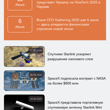
представят Украину на VivaTech 2025 в
Июня
Париже
6
Brave CFO Gathering 2025 уже 6 июня
— здесь рождается финансовая
Июня
стратегия новой эпохи
07.07.2024
Спутники Starlink ускоряют
разрушение озонового слоя
30.06.2024
SpaceX подписала контракт с NASA
на более $800 млн
18.06.2024
SpaceX представила портативную
спутниковую антенну Starlink Mini