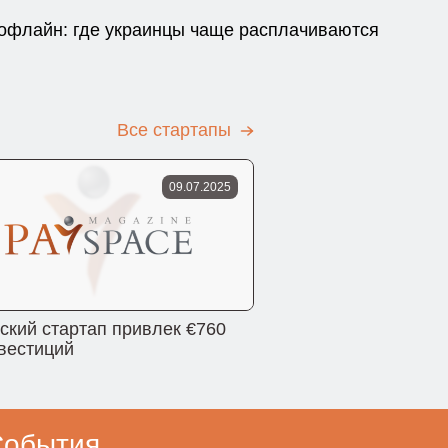
офлайн: где украинцы чаще расплачиваются
Все стартапы
09.07.2025
ский стартап привлек €760
вестиций
События