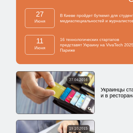
27
В Киеве пройдет буткемп для студен
медиаспециальностей и журналисто
Июня
11
16 технологических стартапов
представят Украину на VivaTech 2025
Июня
Париже
27.04.2016
Украинцы ст
и в ресторан
19.10.2015