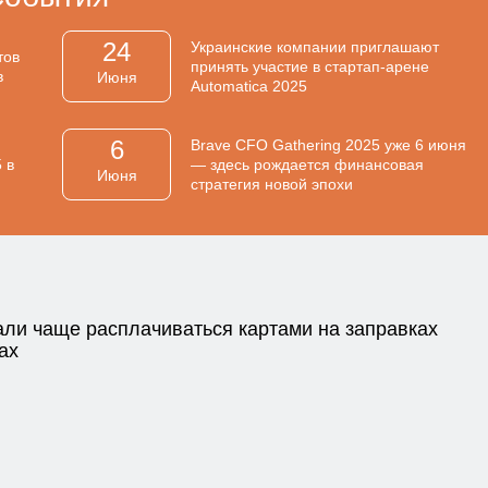
24
Украинские компании приглашают
тов
принять участие в стартап-арене
в
Июня
Automatica 2025
6
Brave CFO Gathering 2025 уже 6 июня
 в
— здесь рождается финансовая
Июня
стратегия новой эпохи
али чаще расплачиваться картами на заправках
ах