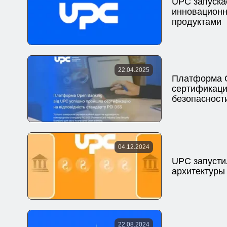
UPC запускае
инновационн
продуктами
22.04.2025
Платформа O
сертификаци
безопасност
04.12.2024
UPC запусти
архитектуры
22.08.2024