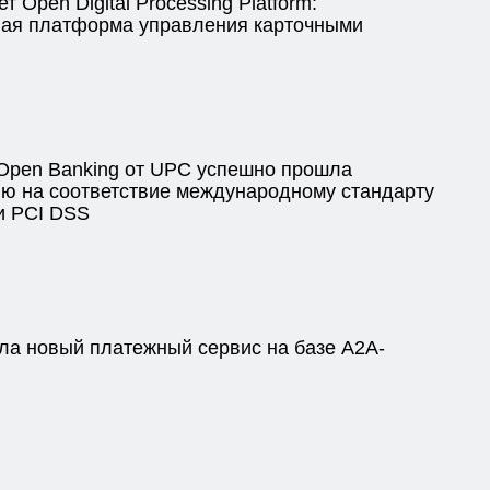
т Open Digital Processing Platform:
ая платформа управления карточными
pen Banking от UPC успешно прошла
ю на соответствие международному стандарту
и PCI DSS
ла новый платежный сервис на базе A2A-