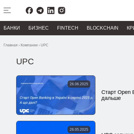
БАНКИ
БИЗНЕС
FINTECH
BLOCKCHAIN
КР
Главная
›
Компании
›
UPC
UPC
26.06.2025
Старт Open B
дальше
26.05.2025