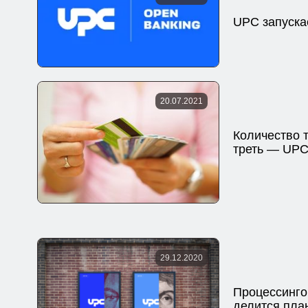
UPC запуска
20.07.2021
Количество 
треть — UP
29.12.2020
Процессинго
делится пла