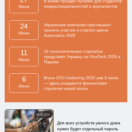
В Киеве пройдет буткемп для студентов
медиаспециальностей и журналистов
Июня
24
Украинские компании приглашают
принять участие в стартап-арене
Июня
Automatica 2025
11
16 технологических стартапов
представят Украину на VivaTech 2025 в
Июня
Париже
6
Brave CFO Gathering 2025 уже 6 июня
— здесь рождается финансовая
Июня
стратегия новой эпохи
03.10.2018
Для всех устройств умного дома
нужен будет отдельный пароль