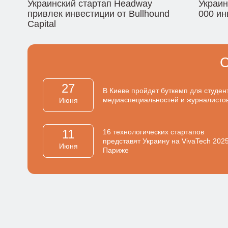
Украинский стартап Headway
Украин
привлек инвестиции от Bullhound
000 ин
Capital
27
В Киеве пройдет буткемп для студен
медиаспециальностей и журналисто
Июня
11
16 технологических стартапов
представят Украину на VivaTech 2025
Июня
Париже