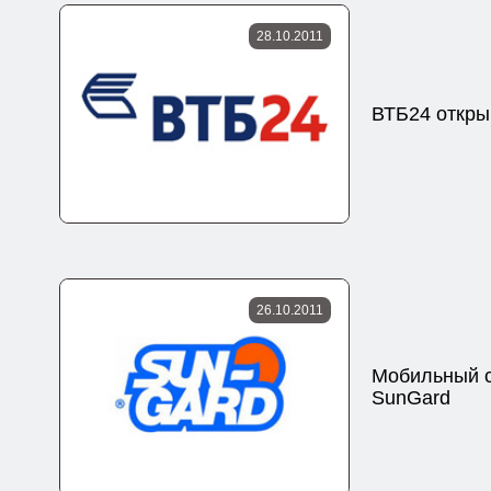
28.10.2011
ВТБ24 откры
26.10.2011
Мобильный с
SunGard