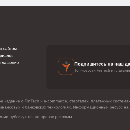
я сайтом
риалов
оглашение
Подпишитесь на наш д
Топ-новости FinTech и платёж
е издание о FinTech и e-commerce, стартапах, платежных системах
инансовых и банковских технологиях. Информационный ресурс на р
ение
публикуются на правах рекламы.