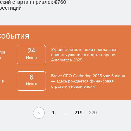
ский стартап привлек €760
вестиций
События
24
Украинские компании приглашают
тов
принять участие в стартап-арене
в
Июня
Automatica 2025
6
Brave CFO Gathering 2025 уже 6 июня
 в
— здесь рождается финансовая
Июня
стратегия новой эпохи
<
1
…
219
220