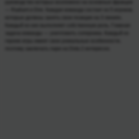
руководство которых возложено на основные фракции
— Radiant и Dire. Каждая команда состоит из 5 игроков,
которые должны занять свои позиции на 3 линиях.
Каждый из них выполняет собственную роль. Главная
задача команды — уничтожить соперника. Каждый из
героев игры имеет свои уникальные особенности,
поэтому заключать пари на Dota 2 интересно.