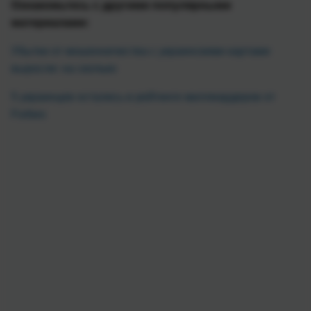
Ознакомьтесь с другими популярными
материалами:
Убытки от мошенничества с украинскими картами
выросли: на сколько
5 украинцев остались в рейтинге миллиардеров от
Forbes