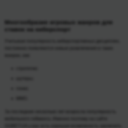
Многообразие игровых жанров для
ставок на киберспорт
Учитывая популярность киберспортивных дисциплин,
постоянно появляются новые развлечения в таких
жанрах, как:
стратегии;
шутеры;
гонки;
ММО.
За последние несколько лет возросла популярность
мобильного гейминга. Именно поэтому на сайте
GGBET.UA у вас есть хорошая возможность заключить