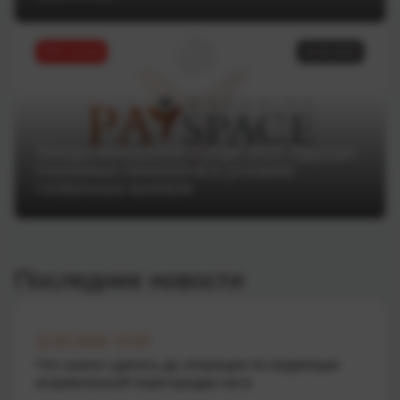
ТОП статей
16.06.2025
Тренды Money20/20 Europe 2025: будущее
платежных технологий в условиях
глобальных вызовов
Последние новости
12.05.2026 15:25
Что нужно сделать до операции по коррекции
искривленной перегородки носа