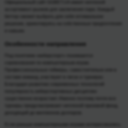
Официальный сайт GGBET.UA имеет неплохой
ассортимент рынков для заключения пари. Каждый
беттор сможет выбрать для себя оптимальное
решение, ориентируясь на собственные предпочтения
и навыки.
Особенности направления
Под понятием «киберспорт» понимаются
соревнования по компьютерным играм.
Профессиональные геймеры, самостоятельно или в
составе команд, участвуют в лигах и турнирах.
Благодаря развитию современных технологий
популярность киберспортивных дисциплин
существенно возрастает. Именно поэтому почти все
турниры предусматривают неплохой призовой фонд,
доходящий до миллионов долларов.
Если раньше компьютерными играми интересовались