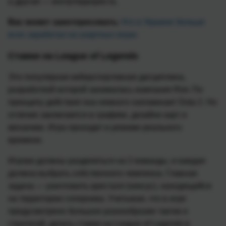
а другая — контртеррориста.
Вас может заинтересовать:
Кто в Украине больше
всех заработал на азартных играх
Ставки на League of Legends
Это популярная киберспортивная дисциплина,
разработкой которой занималась компания Riot. По
принципу действия она немного напоминает Dota 2. Но
отличие заключается в графике, дизайне карт и
механике. Игра проходит в режиме реального
времени.
Игроки должны разделиться на 2 команды, и каждая
должна выбрать собственного чемпиона. Главная
задача — уничтожить кристалл (нексус), находящийся
на территории соперника. Учитывая, что в игре
предусмотрено большое разнообразие тактик и
стратегий, делать ставки на League of Legends в