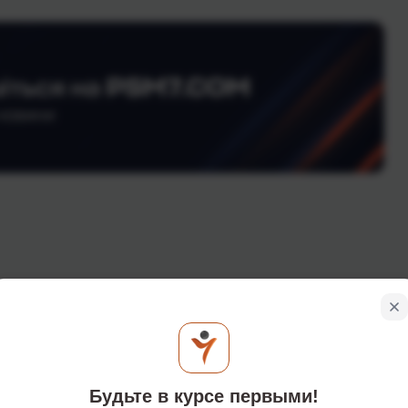
тствует
Все
Будьте в курсе первыми!