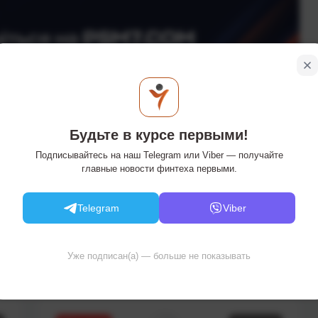
Будьте в курсе первыми!
Подписывайтесь на наш Telegram или Viber — получайте
главные новости финтеха первыми.
Telegram
Viber
тствует
Уже подписан(а) — больше не показывать
Все