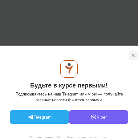
Будьте в курсе первыми!
Подписывайтесь на наш Telegram или Viber — получайте
главные новости финтеха первыми.
Telegram
Viber
Уже подписан(а) — больше не показывать