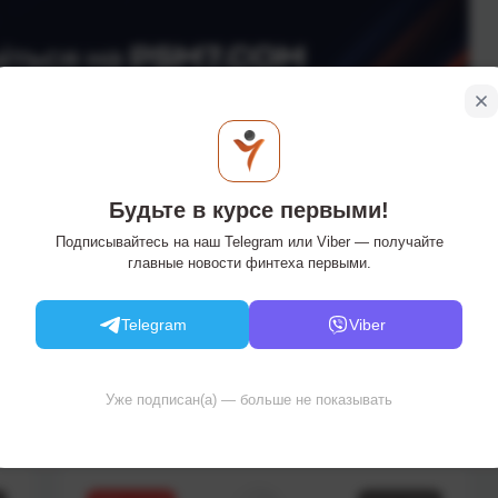
Будьте в курсе первыми!
Подписывайтесь на наш Telegram или Viber — получайте
главные новости финтеха первыми.
Telegram
Viber
тствует
Уже подписан(а) — больше не показывать
Все