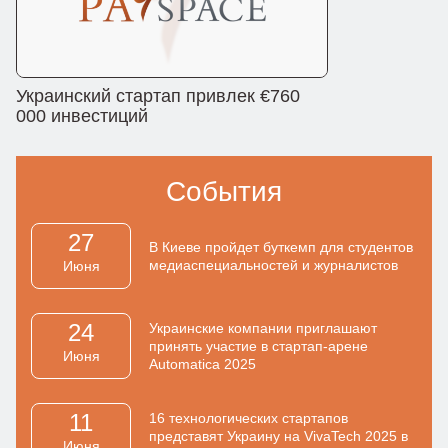
Украинский стартап привлек €760
000 инвестиций
События
27
В Киеве пройдет буткемп для студентов
медиаспециальностей и журналистов
Июня
24
Украинские компании приглашают
принять участие в стартап-арене
Июня
Automatica 2025
11
16 технологических стартапов
представят Украину на VivaTech 2025 в
Июня