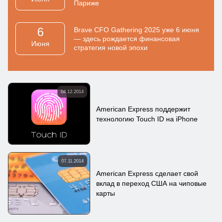
Париже
6
Brave CFO Gathering 2025 уже 6 июня
— здесь рождается финансовая
Июня
стратегия новой эпохи
04.12.2014
American Express поддержит
технологию Touch ID на iPhone
07.11.2014
American Express сделает свой
вклад в переход США на чиповые
карты