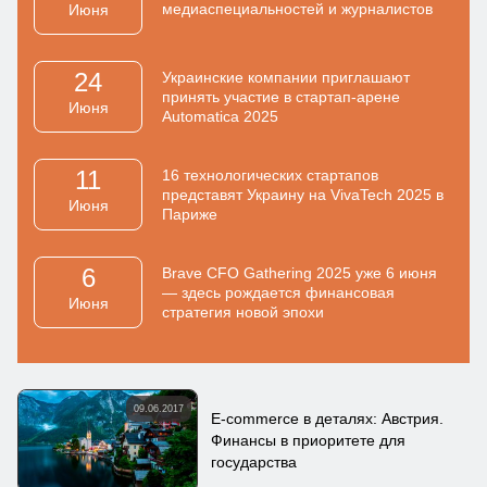
медиаспециальностей и журналистов
Июня
24
Украинские компании приглашают
принять участие в стартап-арене
Июня
Automatica 2025
11
16 технологических стартапов
представят Украину на VivaTech 2025 в
Июня
Париже
6
Brave CFO Gathering 2025 уже 6 июня
— здесь рождается финансовая
Июня
стратегия новой эпохи
09.06.2017
E-commerce в деталях: Австрия.
Финансы в приоритете для
государства