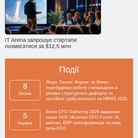
IT Arena запрошує стартапи
позмагатися за $12,5 млн
Події
Люди. Сенси. Форми: як бізнес
8
перебудовує роботу з командами в
умовах структурного дефіциту та
Липня
постійної турбулентності на HRWS 2026
Brave CFO Gathering 2026 відкриває
5
сезон XXIV Ukrainian CFO Forum: AI,
капітал, ERP-трансформація та нова
Червня
роль CFO