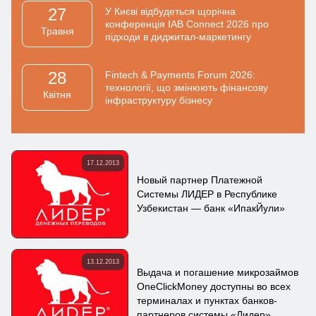
27
У Києві відбудеться щорічна
конференція IAB Connect 2026 про
Травня
підходи в диджитал-маркетингу
28
Fintech & Payments Forum 2026:
технології, що змінюють фінансову
Квiтня
інфраструктуру бізнесу
17.12.2013
Новый партнер Платежной
Системы ЛИДЕР в Республике
Узбекистан — банк «ИпакЙули»
13.12.2013
Выдача и погашение микрозаймов
OneClickMoney доступны во всех
терминалах и пунктах банков-
партнеров системы «Лидер»