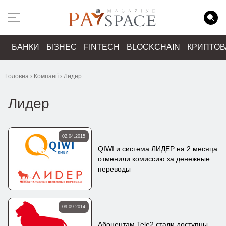
БАНКИ
БІЗНЕС
FINTECH
BLOCKCHAIN
КРИПТО
Головна
›
Компанії
›
Лидер
Лидер
02.04.2015
QIWI и система ЛИДЕР на 2 месяца
отменили комиссию за денежные
переводы
09.09.2014
Абонентам Tele2 стали доступны