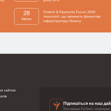
28
Fintech & Payments Forum 2026:
технології, що змінюють фінансову
Квiтня
інфраструктуру бізнесу
ня сайтом
алів
Підпишіться на наш да
Топ-новини FinTech і платіжних