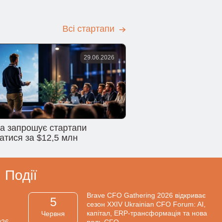
Всі стартапи
29.06.2026
na запрошує стартапи
атися за $12,5 млн
Події
Brave CFO Gathering 2026 відкриває
5
сезон XXIV Ukrainian CFO Forum: AI,
капітал, ERP-трансформація та нова
Червня
026
роль CFO