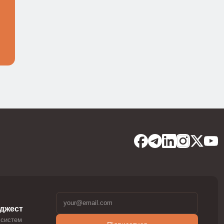
йджест
 систем