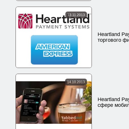
13.11.2013
Heartland P
торгового ф
14.10.2013
Heartland P
сфере моби