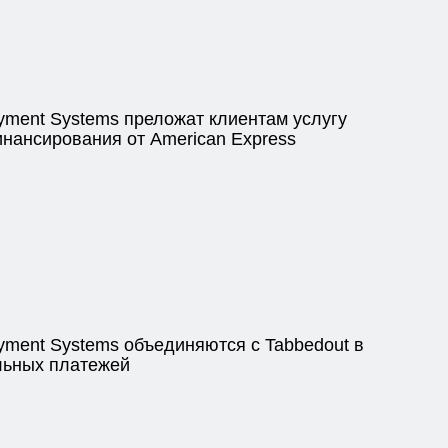
ayment Systems преложат клиентам услугу
инансирования от American Express
ayment Systems объединяются с Tabbedout в
льных платежей