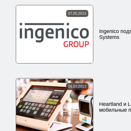
07.05.2013
Ingenico под
Systems
26.03.2013
Heartland и 
мобильные 