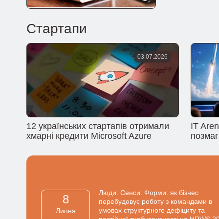
Стартапи
03.07.2026
12 українських стартапів отримали
IT Are
хмарні кредити Microsoft Azure
позмаг
Люди. Сенси. Форми: як бізнес
8
перебудовує роботу з командами в
умовах структурного дефіциту та
Липня
постійної турбулентності на HRWS 2