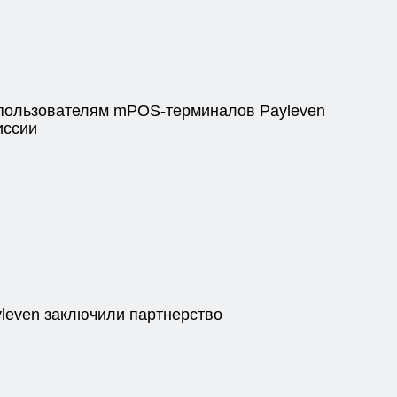
пользователям mPOS-терминалов Payleven
иссии
yleven заключили партнерство