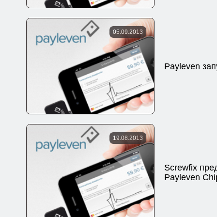
05.09.2013
Payleven за
19.08.2013
Screwfix пре
Payleven Ch