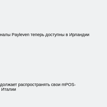
алы Payleven теперь доступны в Ирландии
одолжает распространять свои mPOS-
 Италии