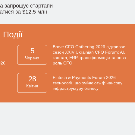
na запрошує стартапи
атися за $12,5 млн
Події
Brave CFO Gathering 2026 відкриває
5
сезон XXIV Ukrainian CFO Forum: AI,
капітал, ERP-трансформація та нова
Червня
026
роль CFO
28
Fintech & Payments Forum 2026:
технології, що змінюють фінансову
Квiтня
інфраструктуру бізнесу