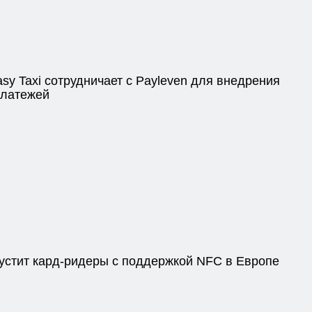
sy Taxi сотрудничает с Payleven для внедрения
платежей
пустит кард-ридеры с поддержкой NFC в Европе