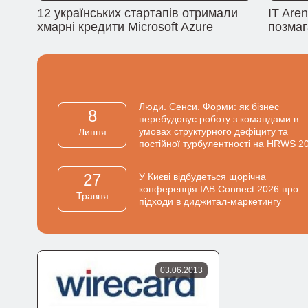
12 українських стартапів отримали
IT Are
хмарні кредити Microsoft Azure
позмаг
Люди. Сенси. Форми: як бізнес
8
перебудовує роботу з командами в
умовах структурного дефіциту та
Липня
постійної турбулентності на HRWS 2
27
У Києві відбудеться щорічна
конференція IAB Connect 2026 про
Травня
підходи в диджитал-маркетингу
03.06.2013