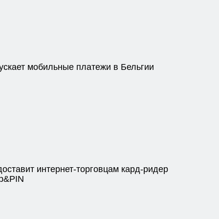
пускает мобильные платежи в Бельгии
доставит интернет-торговцам кард-ридер
ip&PIN