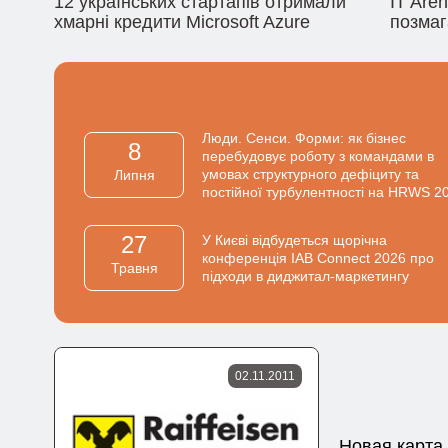
12 українських стартапів отримали
IT Are
хмарні кредити Microsoft Azure
позмаг
Люди. Сенси. Форми: як бізнес
8
перебудовує роботу з командами в
умовах структурного дефіциту та
Липня
постійної турбулентності на HRWS 2
27
У Києві відбудеться щорічна
конференція IAB Connect 2026 про
Травня
підходи в диджитал-маркетингу
02.11.2011
Новая карта