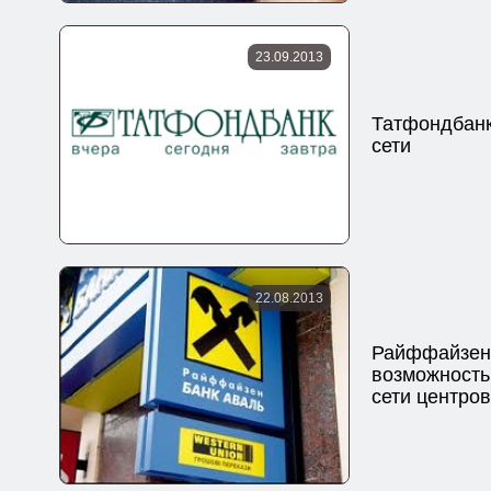
23.09.2013
Татфондбанк
сети
22.08.2013
Райффайзен 
возможность
сети центро