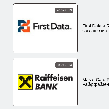
26.07.2013
First Data и
соглашение 
05.07.2013
MasterCard P
Райффайзен