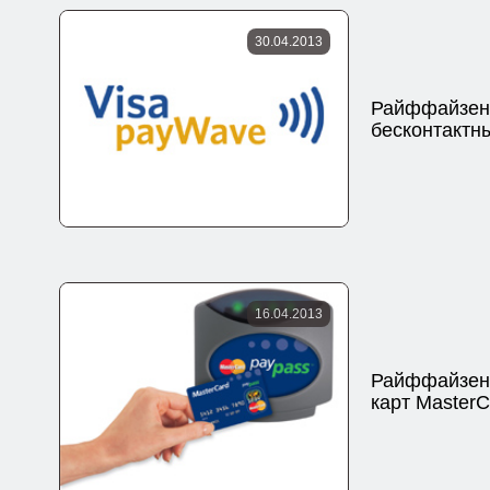
30.04.2013
Райффайзен 
бесконтактн
16.04.2013
Райффайзен 
карт Master