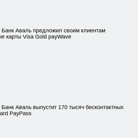
Банк Аваль предложил своим клиентам
ые карты Visa Gold рayWave
Банк Аваль выпустит 170 тысяч бесконтактных
Card PayPass