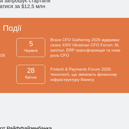
na запрошує стартапи
атися за $12,5 млн
Події
Brave CFO Gathering 2026 відкриває
5
сезон XXIV Ukrainian CFO Forum: AI,
капітал, ERP-трансформація та нова
Червня
026
роль CFO
28
Fintech & Payments Forum 2026:
технології, що змінюють фінансову
Квiтня
інфраструктуру бізнесу
 от Райффайзенбанка