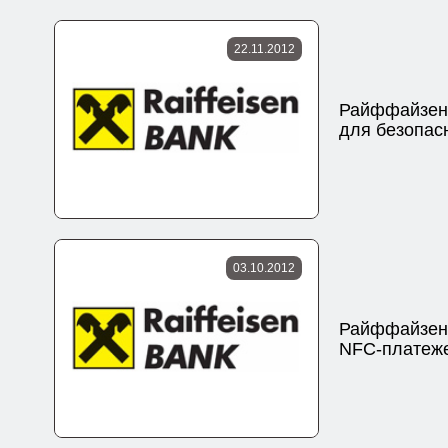
22.11.2012
Райффайзен 
для безопас
03.10.2012
Райффайзен 
NFC-платеж