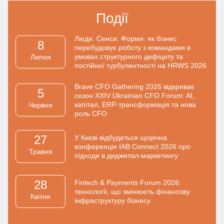
Події
Люди. Сенси. Форми: як бізнес
8
перебудовує роботу з командами в
умовах структурного дефіциту та
Липня
постійної турбулентності на HRWS 2026
Brave CFO Gathering 2026 відкриває
5
сезон XXIV Ukrainian CFO Forum: AI,
капітал, ERP-трансформація та нова
Червня
роль CFO
27
У Києві відбудеться щорічна
конференція IAB Connect 2026 про
Травня
підходи в диджитал-маркетингу
28
Fintech & Payments Forum 2026:
технології, що змінюють фінансову
Квiтня
інфраструктуру бізнесу