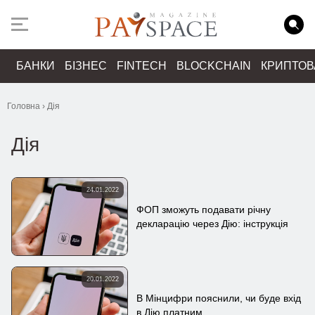
БАНКИ
БІЗНЕС
FINTECH
BLOCKCHAIN
КРИПТО
Головна
›
Дія
Дія
24.01.2022
ФОП зможуть подавати річну
декларацію через Дію: інструкція
20.01.2022
В Мінцифри пояснили, чи буде вхід
в Дію платним