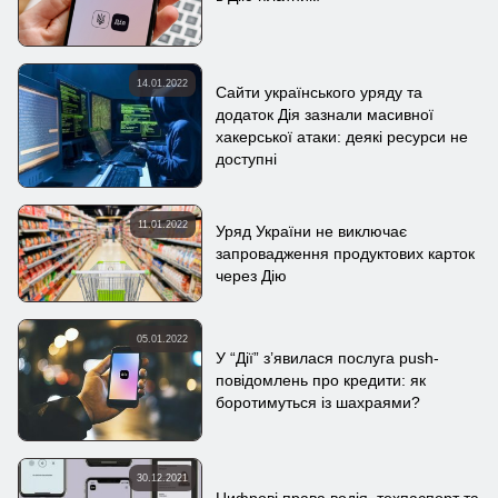
14.01.2022
Сайти українського уряду та
додаток Дія зазнали масивної
хакерської атаки: деякі ресурси не
доступні
11.01.2022
Уряд України не виключає
запровадження продуктових карток
через Дію
05.01.2022
У “Дії” з’явилася послуга push-
повідомлень про кредити: як
боротимуться із шахраями?
30.12.2021