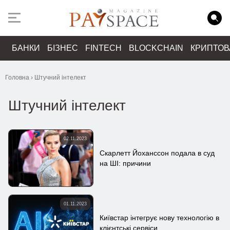
БАНКИ
БІЗНЕС
FINTECH
BLOCKCHAIN
КРИПТО
Головна
›
Штучний інтелект
Штучний інтелект
02.11.2023
Скарлетт Йоханссон подала в суд
на ШІ: причини
01.11.2023
Київстар інтегрує нову технологію в
клієнтські сервіси