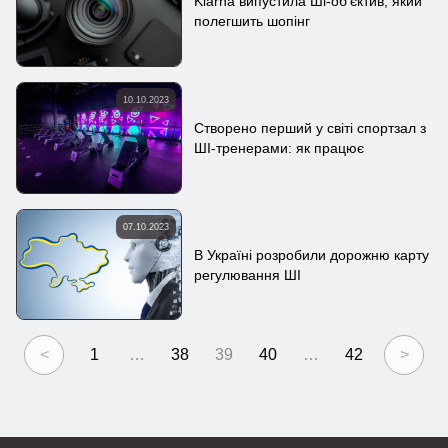
Klarna випустила Ші-об’єктив, який
полегшить шопінг
10.10.2023
Створено перший у світі спортзал з
ШІ-тренерами: як працює
07.10.2023
В Україні розробили дорожню карту
регулювання ШІ
<
1
…
38
39
40
…
42
>