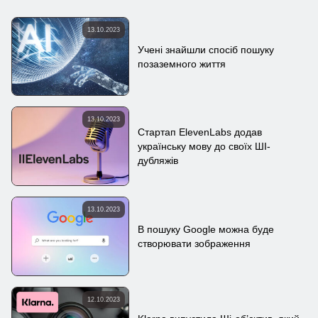
13.10.2023
Учені знайшли спосіб пошуку
позаземного життя
13.10.2023
Стартап ElevenLabs додав
українську мову до своїх ШІ-
дубляжів
13.10.2023
В пошуку Google можна буде
створювати зображення
12.10.2023