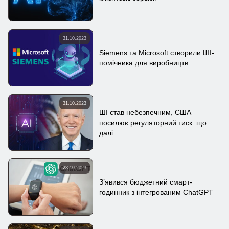
31.10.2023
Siemens та Microsoft створили ШІ-
помічника для виробництв
31.10.2023
ШІ став небезпечним, США
посилює регуляторний тиск: що
далі
28.10.2023
З’явився бюджетний смарт-
годинник з інтегрованим ChatGPT