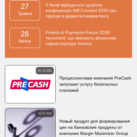
27
У Києві відбудеться щорічна
конференція IAB Connect 2026 про
Травня
підходи в диджитал-маркетингу
28
Fintech & Payments Forum 2026:
технології, що змінюють фінансову
Квiтня
інфраструктуру бізнесу
02.12.2011
Процессинговая компания PreCash
запускает услугу безопасных
платежей
02.12.2011
Новый продукт для формирования
цен на банковские продукты от
компании Margin Maximizer Group