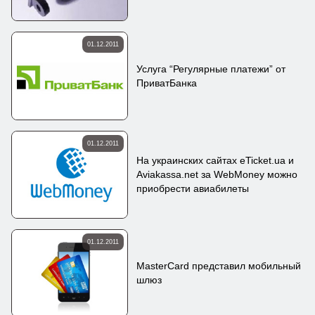
01.12.2011
Услуга “Регулярные платежи” от
ПриватБанка
01.12.2011
На украинских сайтах eTicket.ua и
Aviakassa.net за WebMoney можно
приобрести авиабилеты
01.12.2011
MasterCard представил мобильный
шлюз