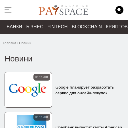
БАНКИ
БІЗНЕС
FINTECH
BLOCKCHAIN
КРИПТО
Головна
›
Новини
Новини
05.12.2011
Google планирует разработать
сервис для онлайн-покупок
05.12.2011
Сбербанк выпустит карты American