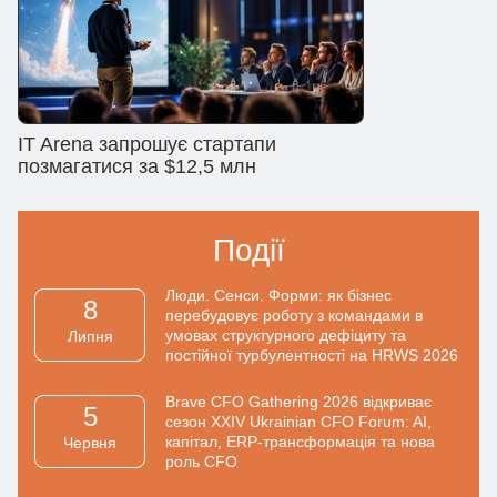
IT Arena запрошує стартапи
позмагатися за $12,5 млн
Події
Люди. Сенси. Форми: як бізнес
8
перебудовує роботу з командами в
умовах структурного дефіциту та
Липня
постійної турбулентності на HRWS 2026
Brave CFO Gathering 2026 відкриває
5
сезон XXIV Ukrainian CFO Forum: AI,
капітал, ERP-трансформація та нова
Червня
роль CFO