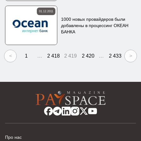
01.12.2011
1000 новых провайдеров были
добавлены в процессинг ОКЕАН
БАНКА
<
1
…
2 418
2 419
2 420
…
2 433
>
Про нас