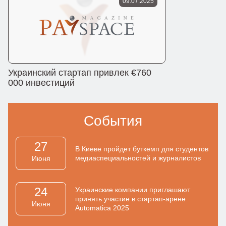
09.07.2025
Украинский стартап привлек €760
000 инвестиций
События
27
В Киеве пройдет буткемп для студентов
медиаспециальностей и журналистов
Июня
24
Украинские компании приглашают
принять участие в стартап-арене
Июня
Automatica 2025