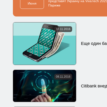
представят Украину на VivaTech 2025
Июня
Париже
10.11.2016
Еще один ба
08.11.2016
Citibank вне