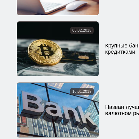
05.02.2018
Крупные бан
кредитками
16.01.2018
Назван лучш
валютном р