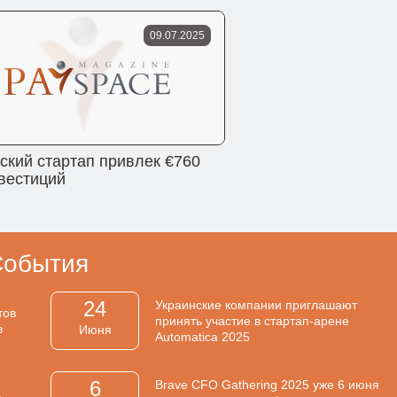
09.07.2025
ский стартап привлек €760
вестиций
События
24
Украинские компании приглашают
тов
принять участие в стартап-арене
в
Июня
Automatica 2025
6
Brave CFO Gathering 2025 уже 6 июня