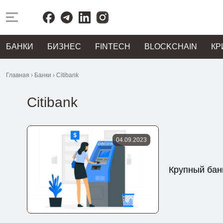
БАНКИ
БИЗНЕС
FINTECH
BLOCKCHAIN
КР
Главная
›
Банки
›
Citibank
Citibank
04.09.2023
Крупный бан