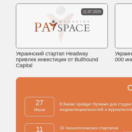
11.07.2025
Украинский стартап Headway
Украин
привлек инвестиции от Bullhound
000 ин
Capital
27
В Киеве пройдет буткемп для студен
медиаспециальностей и журналисто
Июня
11
16 технологических стартапов