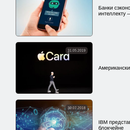
Банки сэкон
интеллекту 
31.05.2019
Американские
30.07.2018
IBM предста
блокчейне