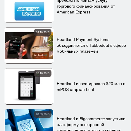
преложат клиентам услугу
торгового финансирования от
American Express
14.10.2013
Heartland Payment Systems
объединяются с Tabbedout в сфере
мобильных платежей
02.10.2013
Heartland инвестировала $20 млн в
mPOS стартап Leaf
20.09.2013
Heartland и Bigcommerce запустили
платформу электронной
коммерции для малых и средних