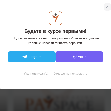
Будьте в курсе первыми!
Подписывайтесь на наш Telegram или Viber — получайте
тствует
главные новости финтеха первыми.
Telegram
Viber
Все
Уже подписан(а) — больше не показывать
ТОП статей
04.07.2025