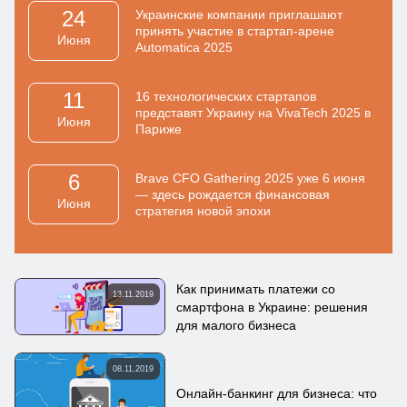
24
Украинские компании приглашают
принять участие в стартап-арене
Июня
Automatica 2025
11
16 технологических стартапов
представят Украину на VivaTech 2025 в
Июня
Париже
6
Brave CFO Gathering 2025 уже 6 июня
— здесь рождается финансовая
Июня
стратегия новой эпохи
Как принимать платежи со
13.11.2019
смартфона в Украине: решения
для малого бизнеса
08.11.2019
Онлайн-банкинг для бизнеса: что