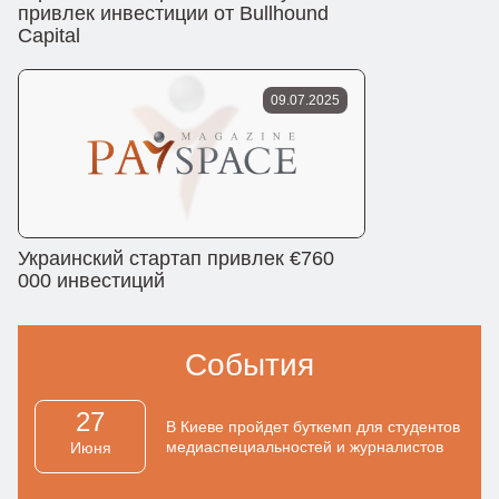
привлек инвестиции от Bullhound
Capital
09.07.2025
Украинский стартап привлек €760
000 инвестиций
События
27
В Киеве пройдет буткемп для студентов
медиаспециальностей и журналистов
Июня