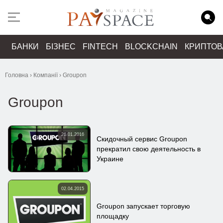
БАНКИ
БІЗНЕС
FINTECH
BLOCKCHAIN
КРИПТО
Головна
›
Компанії
›
Groupon
Groupon
26.01.2016
Скидочный сервис Groupon
прекратил свою деятельность в
Украине
02.04.2015
Groupon запускает торговую
площадку