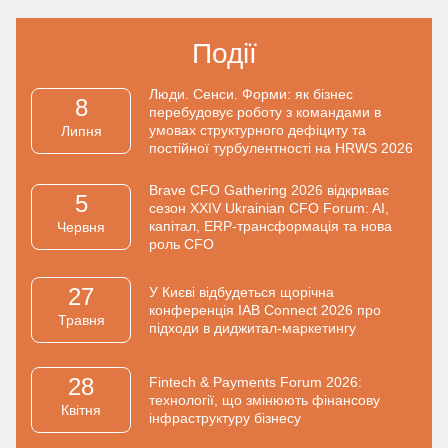
Події
Люди. Сенси. Форми: як бізнес
8
перебудовує роботу з командами в
умовах структурного дефіциту та
Липня
постійної турбулентності на HRWS 2026
Brave CFO Gathering 2026 відкриває
5
сезон XXIV Ukrainian CFO Forum: AI,
капітал, ERP-трансформація та нова
Червня
роль CFO
27
У Києві відбудеться щорічна
конференція IAB Connect 2026 про
Травня
підходи в диджитал-маркетингу
28
Fintech & Payments Forum 2026:
технології, що змінюють фінансову
Квiтня
інфраструктуру бізнесу