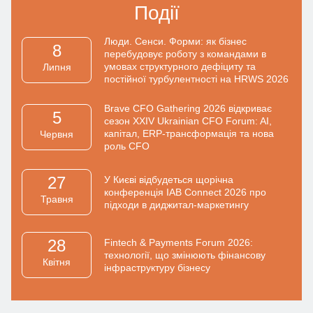
Події
Люди. Сенси. Форми: як бізнес
8
перебудовує роботу з командами в
умовах структурного дефіциту та
Липня
постійної турбулентності на HRWS 2026
Brave CFO Gathering 2026 відкриває
5
сезон XXIV Ukrainian CFO Forum: AI,
капітал, ERP-трансформація та нова
Червня
роль CFO
27
У Києві відбудеться щорічна
конференція IAB Connect 2026 про
Травня
підходи в диджитал-маркетингу
28
Fintech & Payments Forum 2026:
технології, що змінюють фінансову
Квiтня
інфраструктуру бізнесу