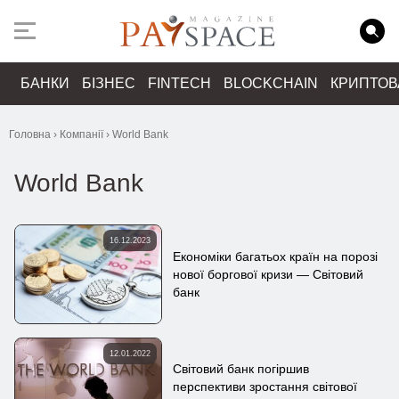
БАНКИ
БІЗНЕС
FINTECH
BLOCKCHAIN
КРИПТО
Головна
›
Компанії
›
World Bank
World Bank
16.12.2023
Економіки багатьох країн на порозі
нової боргової кризи — Світовий
банк
12.01.2022
Світовий банк погіршив
перспективи зростання світової