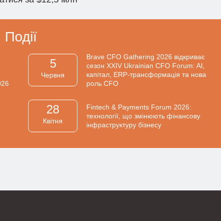
Події
Brave CFO Gathering 2026 відкриває
5
сезон XXIV Ukrainian CFO Forum: AI,
капітал, ERP-трансформація та нова
Червня
026
роль CFO
28
Fintech & Payments Forum 2026:
технології, що змінюють фінансову
Квiтня
інфраструктуру бізнесу