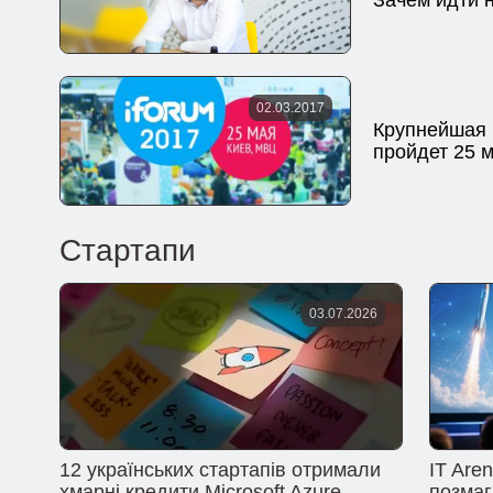
02.03.2017
Крупнейшая 
пройдет 25 
Стартапи
03.07.2026
12 українських стартапів отримали
IT Are
хмарні кредити Microsoft Azure
позмаг