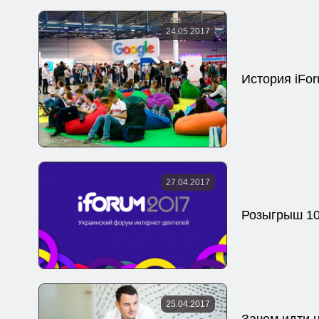
24.05.2017
История iFo
27.04.2017
Розыгрыш 10
25.04.2017
Зачем идти 