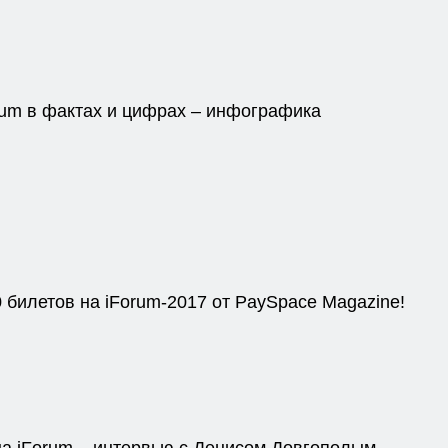
rum в фактах и цифрах – инфографика
 билетов на iForum-2017 от PaySpace Magazine!
на iForum – интервью с Денисом Довгополым