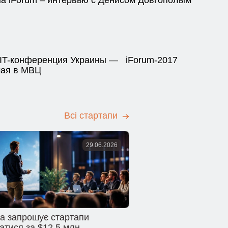
IT-конференция Украины — iForum-2017
мая в МВЦ
Всі стартапи
29.06.2026
na запрошує стартапи
атися за $12,5 млн