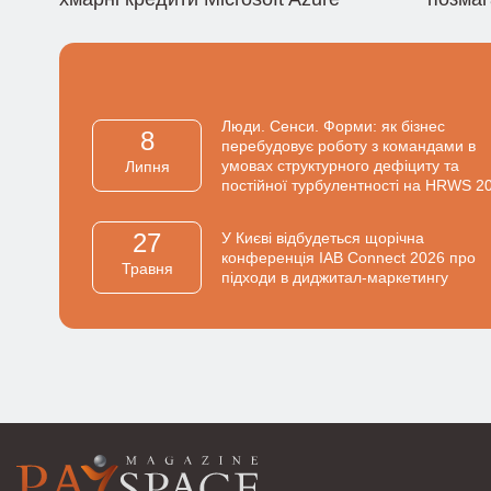
Люди. Сенси. Форми: як бізнес
8
перебудовує роботу з командами в
умовах структурного дефіциту та
Липня
постійної турбулентності на HRWS 2
27
У Києві відбудеться щорічна
конференція IAB Connect 2026 про
Травня
підходи в диджитал-маркетингу