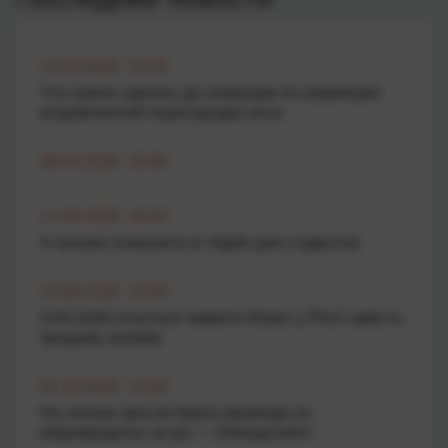
12.05.2026 15:25
Что нужно сделать до операции по коррекции
искривленной перегородки носа
26.04.2026 10:00
17.04.2026 10:43
4 лучших планшета от Apple для студентов
10.04.2026 19:00
UniCredit готується закрити бізнес у Росії замість
продажу активів
01.04.2026 13:50
На скільки зросли борги українців по
мікрокредитах за рік — Опендатабот