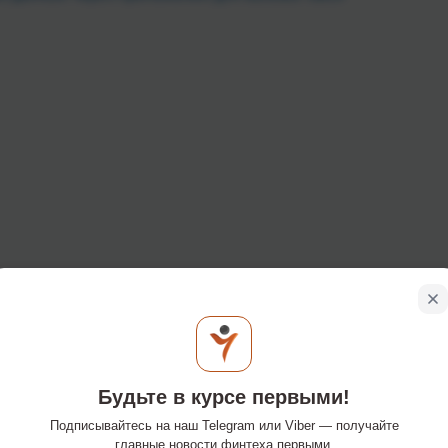
Будьте в курсе первыми!
Подписывайтесь на наш Telegram или Viber — получайте
главные новости финтеха первыми.