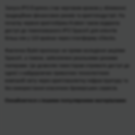
Запуск IPO Express став черговим кроком у зближенні
традиційних фінансових ринків та криптоіндустрії. На
початку червня криптобіржа Kraken також відкрила
доступ до токенізованого IPO SpaceX для клієнтів
більш ніж у 110 країнах через платформу xStocks.
Фактично Bybit пропонує не пряме володіння акціями
SpaceX, а токени, забезпечені реальними цінними
паперами. Це дозволяє інвесторам отримати доступ до
однієї з найдорожчих приватних технологічних
компаній світу через криптовалютну інфраструктуру та
без використання класичних брокерських сервісів.
Ознайомтеся з іншими популярними матеріалами
: