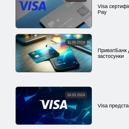
Visa сертифі
Pay
11.06.2024
ПриватБанк д
застосунки
16.05.2024
Visa предста