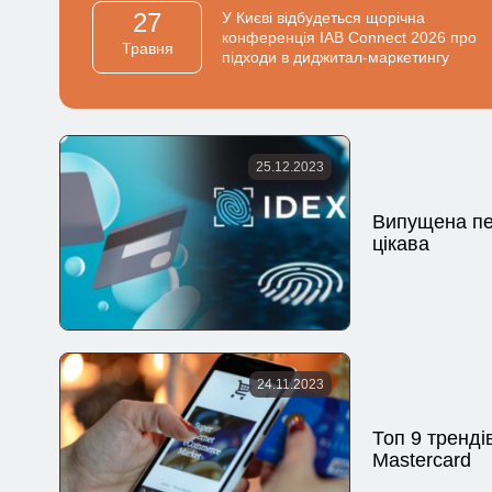
27
У Києві відбудеться щорічна
конференція IAB Connect 2026 про
Травня
підходи в диджитал-маркетингу
25.12.2023
Випущена пер
цікава
24.11.2023
Топ 9 тренді
Mastercard