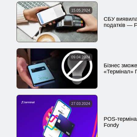
15.05.2024
СБУ виявила
податків — 
09.04.2024
Бізнес зможе
«Термінал» 
27.03.2024
POS-терміна
Fondy