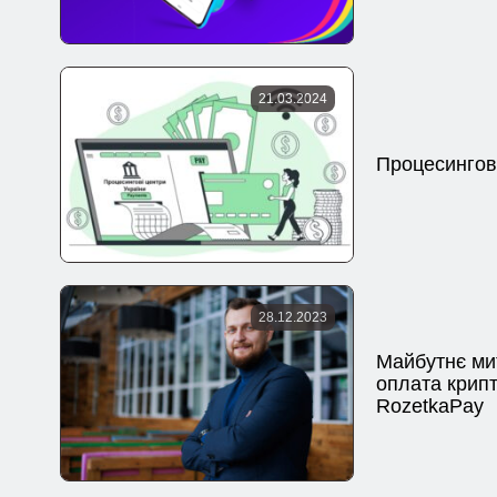
21.03.2024
Процесингов
28.12.2023
Майбутнє ми
оплата крип
RozetkaPay