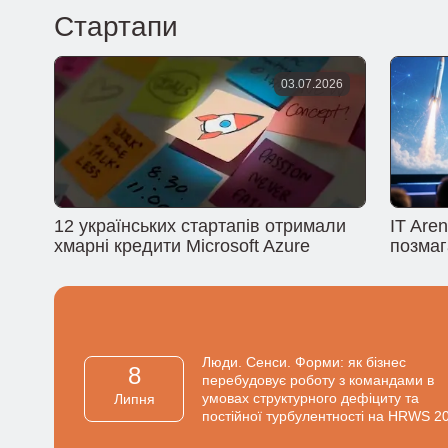
Стартапи
03.07.2026
12 українських стартапів отримали
IT Are
хмарні кредити Microsoft Azure
позмаг
Люди. Сенси. Форми: як бізнес
8
перебудовує роботу з командами в
умовах структурного дефіциту та
Липня
постійної турбулентності на HRWS 2