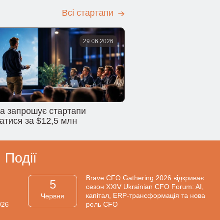
Всі стартапи
29.06.2026
na запрошує стартапи
атися за $12,5 млн
Події
Brave CFO Gathering 2026 відкриває
5
сезон XXIV Ukrainian CFO Forum: AI,
капітал, ERP-трансформація та нова
Червня
026
роль CFO