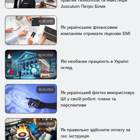
практик Технологій та інвестицій
Juscutum Петро Білик
02.05.2024
Як українським фінансовим
компаніям отримати ліцензію EMI
01.05.2024
Які необанки працюють в Україні:
огляд
30.04.2024
Як український фінтех використовує
ШІ у своїй роботі: плани та
перспективи
19.04.2024
Як правильно здійснити оплату за
газ: інструкція