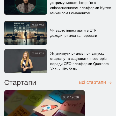
дотримуємося»: інтерв’ю зі
співзасновником платформи Kyrrex
Михайлом Романенком
08.05.2024
Чи варто інвестувати в ETF:
доходи, ризики та переваги
Як уникнути ризиків при запуску
03.05.2024
стартапу та зацікавити інвесторів:
поради СЕО платформи Quoroom
Уляни Штибель
Стартапи
Всі стартапи
03.07.2026