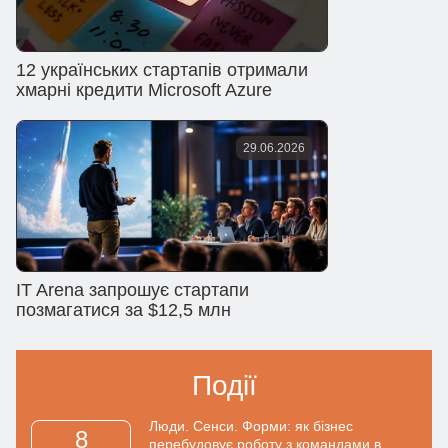
12 українських стартапів отримали
хмарні кредити Microsoft Azure
29.06.2026
IT Arena запрошує стартапи
позмагатися за $12,5 млн
Події
Люди. Сенси. Форми: як бізнес
8
перебудовує роботу з командами в