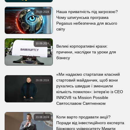
Наша приватність під загрозою?
20.09.2024
Чому шпигунська програма
Pegasus небезпечна для всього
світу
10.09.2024
Великі корпоративні крахи:
причини, наслідки та уроки для
бізнесу
«Ми надаємо стартапам класний
стартовий майданчик, щоб вони
29.08.2024
рухались швидше і зменшили
кількість помилок»: інтерв’ю із CEO
INNOV8 та Mission Possible
Святославом Святненком
Коли варто продавати акції?
23.08.2024
Поради від інвестиційного експерта
Біржового університету Микити