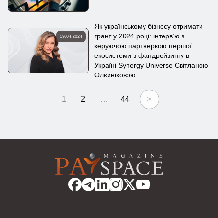
Як українському бізнесу отримати
грант у 2024 році: інтерв’ю з
19.04.2024
керуючою партнеркою першої
екосистеми з фандрейзингу в
Україні Synergy Universe Світланою
Олєйніковою
1
2
…
44
>