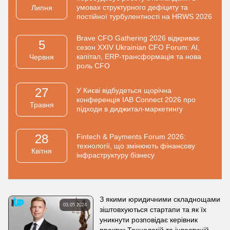
умовах структурного дефіциту та
Липня
постійної турбулентності на HRWS 2026
Brave CFO Gathering 2026 відкриває
5
сезон XXIV Ukrainian CFO Forum: AI,
капітал, ERP-трансформація та нова
Червня
роль CFO
27
У Києві відбудеться щорічна
конференція IAB Connect 2026 про
Травня
підходи в диджитал-маркетингу
28
Fintech & Payments Forum 2026:
технології, що змінюють фінансову
Квiтня
інфраструктуру бізнесу
З якими юридичними складнощами
03.05.2024
зіштовхуються стартапи та як їх
уникнути розповідає керівник