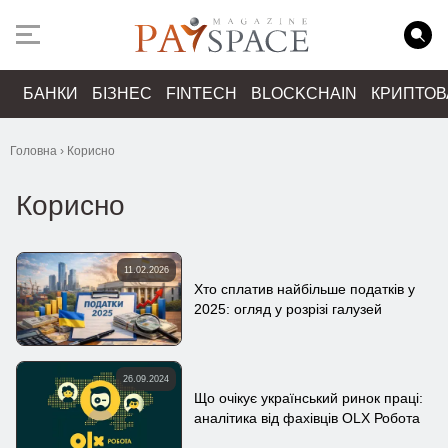
БАНКИ
БІЗНЕС
FINTECH
BLOCKCHAIN
КРИПТО
Головна
›
Корисно
Корисно
11.02.2026
Хто сплатив найбільше податків у
2025: огляд у розрізі галузей
26.09.2024
Що очікує український ринок праці:
аналітика від фахівців OLX Робота