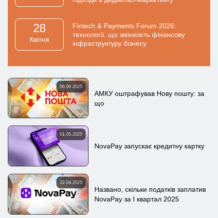
28
Fintech & Payments Forum 2026:
технології, що змінюють фінансову
Квiтня
інфраструктуру бізнесу
06.06.2025
АМКУ оштрафував Нову пошту: за
що
01.05.2025
NovaPay запускає кредитну картку
22.04.2025
Названо, скільки податків заплатив
NovaPay за I квартал 2025