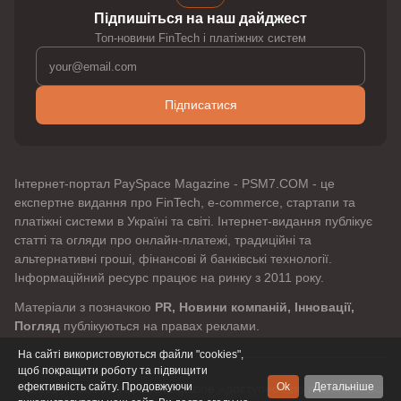
Підпишіться на наш дайджест
Топ-новини FinTech і платіжних систем
Підписатися
Інтернет-портал PaySpace Magazine - PSM7.COM - це
експертне видання про FinTech, e-commerce, стартапи та
платіжні системи в Україні та світі. Інтернет-видання публікує
статті та огляди про онлайн-платежі, традиційні та
альтернативні гроші, фінансові й банківські технології.
Інформаційний ресурс працює на ринку з 2011 року.
Матеріали з позначкою
PR, Новини компаній, Інновації,
Погляд
публікуються на правах реклами.
На сайті використовуються файли "cookies",
щоб покращити роботу та підвищити
ефективність сайту. Продовжуючи
Ok
Детальніше
© 2011 - 2026 PaySpaceMagazine «доступно про платежі». Всі