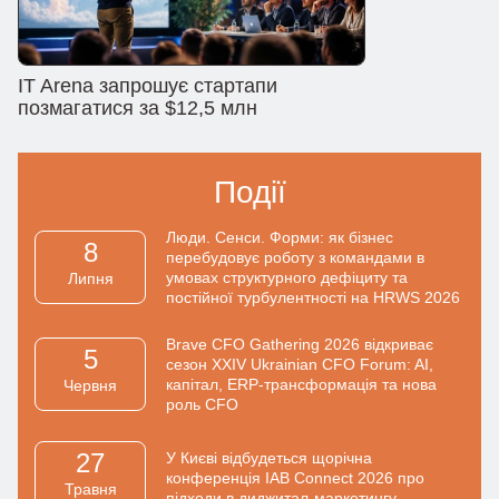
IT Arena запрошує стартапи
позмагатися за $12,5 млн
Події
Люди. Сенси. Форми: як бізнес
8
перебудовує роботу з командами в
умовах структурного дефіциту та
Липня
постійної турбулентності на HRWS 2026
Brave CFO Gathering 2026 відкриває
5
сезон XXIV Ukrainian CFO Forum: AI,
капітал, ERP-трансформація та нова
Червня
роль CFO
27
У Києві відбудеться щорічна
конференція IAB Connect 2026 про
Травня
підходи в диджитал-маркетингу