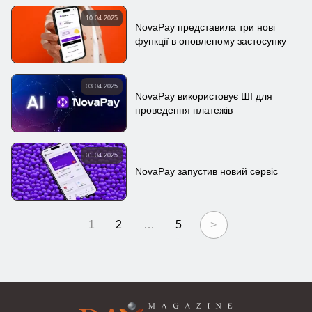
10.04.2025
NovaPay представила три нові
функції в оновленому застосунку
03.04.2025
NovaPay використовує ШІ для
проведення платежів
01.04.2025
NovaPay запустив новий сервіс
1
2
…
5
>