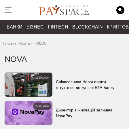
БАНКИ
БІЗНЕС
FINTECH
BLOCKCHAIN
КРИПТО
Головна
›
Компанії
›
NOVA
NOVA
16.07.2026
Співвласники Нової пошти
готуються до купівлі БТА Банку
29.05.2026
Директор з інновацій залишає
NovaPay