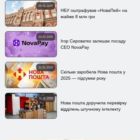
05.05.2026
НБУ оштрафував «НоваПей» на
майже 8 млн грн
23.03.2026
Ігор Сироватко залишає посаду
CEO NovaPay
21.01.2026
Скільки заробила Нова пошта у
2025 — підсумки року
30.11.2025
Нова пошта доручила перевірку
відділень штучному інтелекту