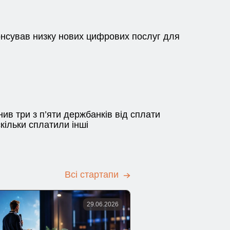
нсував низку нових цифрових послуг для
нив три з п’яти держбанків від сплати
скільки сплатили інші
Всі стартапи
29.06.2026