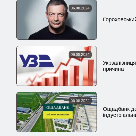
06.08.2024
Гороховськи
06.08.2024
Укрзалізниця
причина
06.08.2024
Ощадбанк до
індустріальн