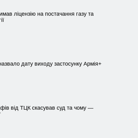
имав ліцензію на постачання газу та
ії
назвало дату виходу застосунку Армія+
фів від ТЦК скасував суд та чому —
т