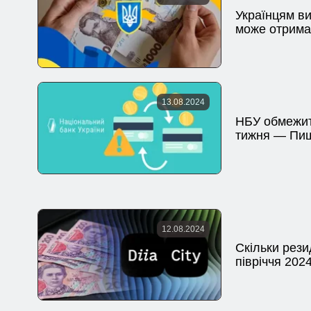
Українцям ви
може отрима
13.08.2024
НБУ обмежить
тижня — Пи
12.08.2024
Скільки рези
півріччя 20