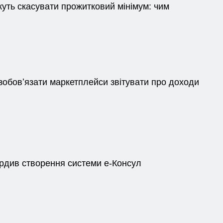
жуть скасувати прожитковий мінімум: чим
зобовʼязати маркетплейси звітувати про доходи
ердив створення системи е-Консул