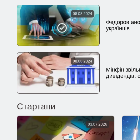
08.08.2024
Федоров ано
українців
08.08.2024
Мінфін звіль
дивідендів: 
Стартапи
03.07.2026