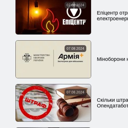
07.08.2024
Епіцентр отр
електроенерг
07.08.2024
Міноборони 
07.08.2024
Скільки штра
Опендатабо