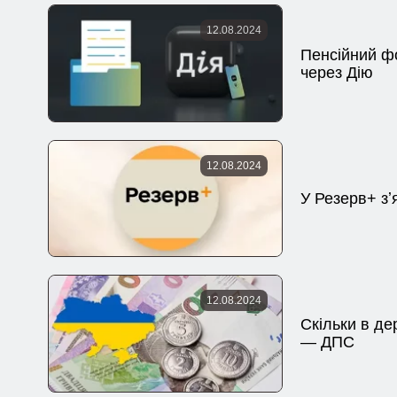
12.08.2024
Пенсійний ф
через Дію
12.08.2024
У Резерв+ зʼ
12.08.2024
Скільки в д
— ДПС