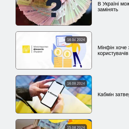
В Україні мо
замінять
16.08.2024
Мінфін хоче 
користувачів
16.08.2024
Кабмін затв
15.08.2024