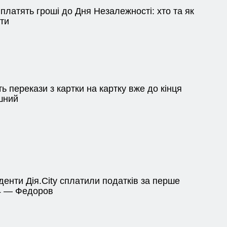
платять гроші до Дня Незалежності: хто та як
ти
 перекази з картки на картку вже до кінця
шний
денти Дія.City сплатили податків за перше
24 — Федоров