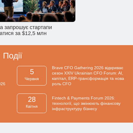
na запрошує стартапи
атися за $12,5 млн
Події
Brave CFO Gathering 2026 відкриває
5
сезон XXIV Ukrainian CFO Forum: AI,
капітал, ERP-трансформація та нова
Червня
026
роль CFO
28
Fintech & Payments Forum 2026:
технології, що змінюють фінансову
Квiтня
інфраструктуру бізнесу