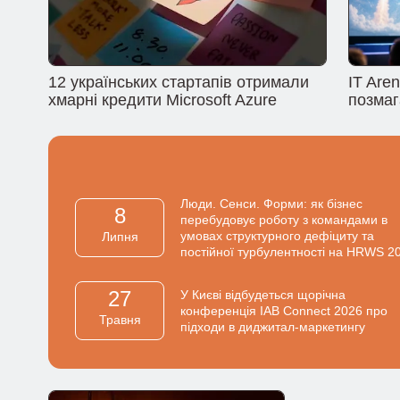
12 українських стартапів отримали
IT Are
хмарні кредити Microsoft Azure
позмаг
Люди. Сенси. Форми: як бізнес
8
перебудовує роботу з командами в
умовах структурного дефіциту та
Липня
постійної турбулентності на HRWS 2
27
У Києві відбудеться щорічна
конференція IAB Connect 2026 про
Травня
підходи в диджитал-маркетингу