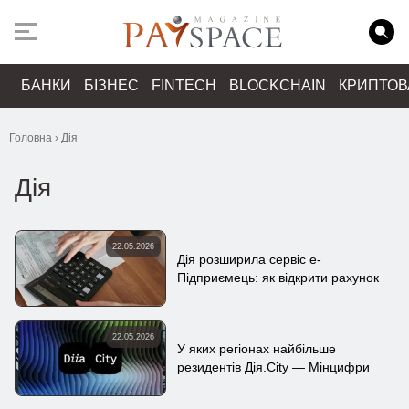
БАНКИ
БІЗНЕС
FINTECH
BLOCKCHAIN
КРИПТО
Головна
›
Дія
Дія
22.05.2026
Дія розширила сервіс е-
Підприємець: як відкрити рахунок
22.05.2026
У яких регіонах найбільше
резидентів Дія.City — Мінцифри