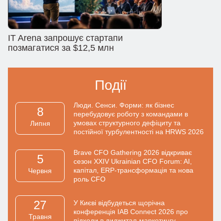
IT Arena запрошує стартапи
позмагатися за $12,5 млн
Події
Люди. Сенси. Форми: як бізнес
8
перебудовує роботу з командами в
умовах структурного дефіциту та
Липня
постійної турбулентності на HRWS 2026
Brave CFO Gathering 2026 відкриває
5
сезон XXIV Ukrainian CFO Forum: AI,
капітал, ERP-трансформація та нова
Червня
роль CFO
27
У Києві відбудеться щорічна
конференція IAB Connect 2026 про
Травня
підходи в диджитал-маркетингу