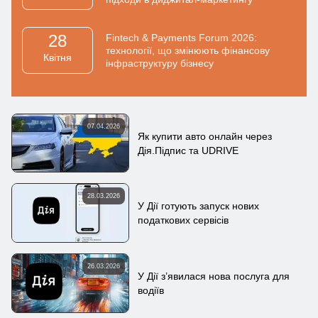
28
Fintech & Payments Forum 2026:
технології, що змінюють фінансову
Квiтня
інфраструктуру бізнесу
07.04.2026
Як купити авто онлайн через
Дія.Підпис та UDRIVE
28.03.2026
У Дії готують запуск нових
податкових сервісів
26.03.2026
У Дії з’явилася нова послуга для
водіїв