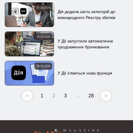
20.03.2026
Дія додала шість категорій до
міжнародного Реєстру збитків
19.03.2026
У Дії запустили автоматичне
продовження бронювання
16.03.2026
У Дії з’явиться нова функція
<
1
2
3
…
28
>