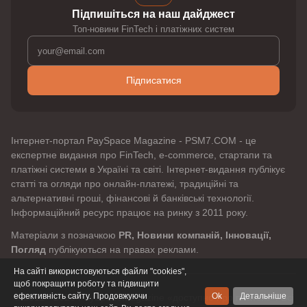
Підпишіться на наш дайджест
Топ-новини FinTech і платіжних систем
Підписатися
Інтернет-портал PaySpace Magazine - PSM7.COM - це
експертне видання про FinTech, e-commerce, стартапи та
платіжні системи в Україні та світі. Інтернет-видання публікує
статті та огляди про онлайн-платежі, традиційні та
альтернативні гроші, фінансові й банківські технології.
Інформаційний ресурс працює на ринку з 2011 року.
Матеріали з позначкою
PR, Новини компаній, Інновації,
Погляд
публікуються на правах реклами.
На сайті використовуються файли "cookies",
щоб покращити роботу та підвищити
ефективність сайту. Продовжуючи
Ok
Детальніше
© 2011 - 2026 PaySpaceMagazine «доступно про платежі». Всі